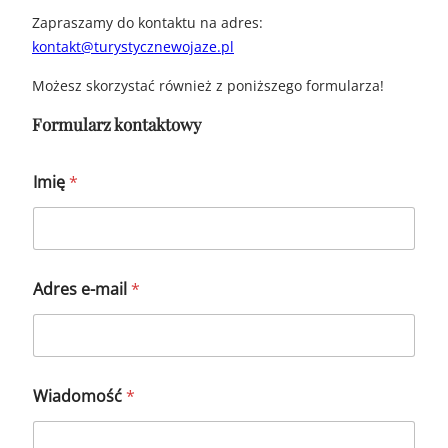
Zapraszamy do kontaktu na adres:
kontakt@turystycznewojaze.pl
Możesz skorzystać również z poniższego formularza!
Formularz kontaktowy
Imię
*
e
Adres e-mail
*
-
m
a
i
l
W
Wiadomość
*
i
a
d