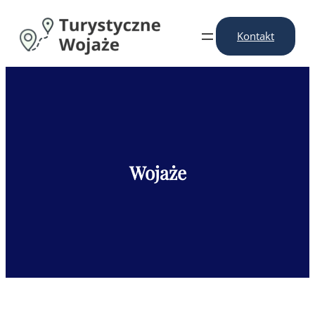
Przejdź
do
Kontakt
treści
Wojaże