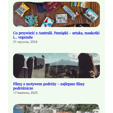
Co przywieźć z Australii. Pamiątki – sztuka, maskotki
i… vegemite
31 stycznia, 2024
Filmy z motywem podróży – najlepsze filmy
podróżnicze
17 kwietnia, 2025