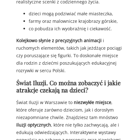
realistyczne scenki z codziennego życia.
dzieci mogą podziwiać małe miasteczka,
farmy oraz malownicze krajobrazy górskie,
co pobudza ich wyobraźnię i ciekawość.
Kolejkowo słynie z precyzyjnych animacji
i
ruchomych elementów, takich jak jeżdżące pociągi
czy poruszające się figurki. To doskonałe miejsce
dla rodzin z dziećmi poszukujących edukacyjnej
rozrywki w sercu Polski.
Świat Iluzji. Co można zobaczyć i jakie
atrakcje czekają na dzieci?
Świat Iluzji w Warszawie to
niezwykłe miejsce
,
które oferuje zarówno dzieciom, jak i dorosłym
niezapomniane chwile. Znajdziesz tam mnóstwo
iluzji optycznych
, które nie tylko zachwycają, ale i
edukują odwiedzających. Interaktywne wystawy
pozwalają na zabawę z percepcją oraz zjawiskami