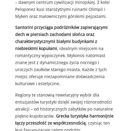
– dawnym centrum cywilizacji minojskiej. Z kolei
Peloponez kusi starożytnymi ruinami Olimpii i
Myken oraz malowniczymi górskimi pejzażami.
Santorini przyciąga podróżników zapierającymi
dech w piersiach zachodami słońca oraz
charakterystycznymi białymi budynkami z
niebieskimi kopułami
, idealnym miejscem na
romantyczny wypoczynek. Mykonos natomiast
znane jest z dynamicznego życia nocnego i
uroczych zaułków starego miasta. Każde z tych
miejsc oferuje niezapomniane doświadczenia
kulturowe i estetyczne.
Regiony te stanowią rewelacyjny wybór dla
entuzjastów turystyki dzięki swojej różnorodności
atrakcji – od historycznych zabytków po naturalne
piękno krajobrazów.
Grecka turystyka harmonijnie
łączy przeszłość ze współczesnością
, czyniąc ten
kraj fascynującym celem podróży.