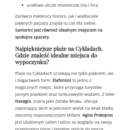
urokliwe uliczki miasteczek Oia i Fira.
Zarówno miłośnicy historii, jak i wielbiciele
pięknych pejzaży znajdą tu coś dla siebie.
Santorini jest również idealnym miejscem na
spokojne spacery
.
Najpiękniejsze plaże na Cykladach.
Gdzie znaleźć idealne miejsca do
wypoczynku?
Plaże na Cykladach urzekają nie tylko pięknem, ale
i bogactwem form.
Elafonissi
to jedno z
magicznych miejsc, które przyciąga turystów
jasnym piaskiem oraz turkusowymi wodami. Z kolei
Navagio
, znana jako Zatoka Wraku, oferuje
zapierający dech w piersiach widok na wrak statku
otoczony majestatycznymi klifami.
Agios Prokopios
jest ulubionym celem rodzin ze względu na swoją
przestronną plażę i łagodne zejście do morza.