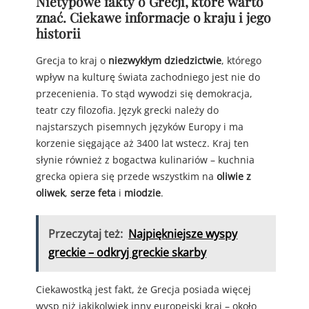
Nietypowe fakty o Grecji, które warto
znać. Ciekawe informacje o kraju i jego
historii
Grecja to kraj o
niezwykłym dziedzictwie
, którego
wpływ na kulturę świata zachodniego jest nie do
przecenienia. To stąd wywodzi się demokracja,
teatr czy filozofia. Język grecki należy do
najstarszych pisemnych języków Europy i ma
korzenie sięgające aż 3400 lat wstecz. Kraj ten
słynie również z bogactwa kulinariów – kuchnia
grecka opiera się przede wszystkim na
oliwie z
oliwek
,
serze feta
i
miodzie
.
Przeczytaj też:
Najpiękniejsze wyspy
greckie – odkryj greckie skarby
Ciekawostką jest fakt, że Grecja posiada więcej
wysp niż jakikolwiek inny europejski kraj – około