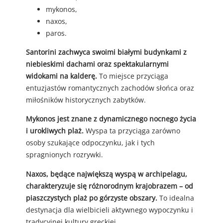
mykonos,
naxos,
paros.
Santorini zachwyca swoimi białymi budynkami z
niebieskimi dachami oraz spektakularnymi
widokami na kalderę.
To miejsce przyciąga
entuzjastów romantycznych zachodów słońca oraz
miłośników historycznych zabytków.
Mykonos jest znane z dynamicznego nocnego życia
i urokliwych plaż.
Wyspa ta przyciąga zarówno
osoby szukające odpoczynku, jak i tych
spragnionych rozrywki.
Naxos, będące największą wyspą w archipelagu,
charakteryzuje się różnorodnym krajobrazem – od
piaszczystych plaż po górzyste obszary.
To idealna
destynacja dla wielbicieli aktywnego wypoczynku i
tradycyjnej kultury greckiej.