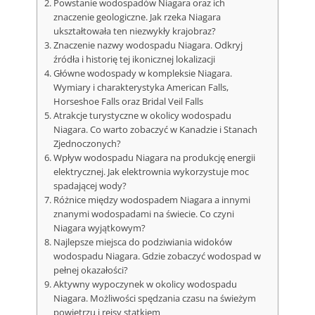
Powstanie wodospadów Niagara oraz ich
znaczenie geologiczne. Jak rzeka Niagara
ukształtowała ten niezwykły krajobraz?
Znaczenie nazwy wodospadu Niagara. Odkryj
źródła i historię tej ikonicznej lokalizacji
Główne wodospady w kompleksie Niagara.
Wymiary i charakterystyka American Falls,
Horseshoe Falls oraz Bridal Veil Falls
Atrakcje turystyczne w okolicy wodospadu
Niagara. Co warto zobaczyć w Kanadzie i Stanach
Zjednoczonych?
Wpływ wodospadu Niagara na produkcję energii
elektrycznej. Jak elektrownia wykorzystuje moc
spadającej wody?
Różnice między wodospadem Niagara a innymi
znanymi wodospadami na świecie. Co czyni
Niagara wyjątkowym?
Najlepsze miejsca do podziwiania widoków
wodospadu Niagara. Gdzie zobaczyć wodospad w
pełnej okazałości?
Aktywny wypoczynek w okolicy wodospadu
Niagara. Możliwości spędzania czasu na świeżym
powietrzu i rejsy statkiem