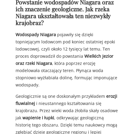
Powstanie wodospadów Niagara oraz
ich znaczenie geologiczne. Jak rzeka
Niagara ukształtowała ten niezwykły
krajobraz?
Wodospady Niagara
pojawiły się dzięki
topniejącym lodowcom pod koniec ostatniej epoki
lodowcowej, czyli około 12 tysięcy lat temu. Ten
proces doprowadził do powstania
Wielkich Jezior
oraz rzeki Niagara
, która poprzez erozję
modelowała otaczający teren. Płynąca woda
stopniowo wyżłabiała dolinę, formując imponujące
wodospady.
Geologicznie są one doskonałym przykładem
erozji
fluwialnej
i nieustannego kształtowania się
krajobrazu. Przez wieki woda żłobiła skały osadowe
jak
wapienie i łupki
, odkrywając geologiczną
historię tego obszaru. Dzięki temu naukowcy mogą
zgłębiać dzieje geologiczne regionu i lepiej