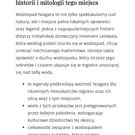
historii i mitologii tego miejsca
Wodospad Niagara to nie tylko spektakularny cud
natury, ale i miejsce pełne lokalnych opowieści
oraz legend. Jedna z najpopularniejszych historii
dotyczy indiańskiej dziewczyny imieniem Lelawala,
która według podań rzuciła się w wodospad, chcąc
uniknąć niechcianego małżeństwa. Istnieje także
opowieść o duchu wodospadu, który strzeże jego
sekretów i czasem ukazuje się w mgiełce unoszącej
się nad taflą wody.
te legendy podkreślają ważność Niagary dla
rdzennych mieszkańców regionu oraz ich
silną więź z tym miejscem,
wiele z tych przekazów jest pielęgnowanych
przez kolejne pokolenia, wzbogacając
kulturowe dziedzictwo tej okolicy,
ciekawostki związane z wodospadem
przyciągają turystów, którzy pragną