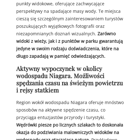
punkty widokowe, oferujące zachwycające
perspektywy na spadające masy wody. Te miejsca
cieszą się szczególnym zainteresowaniem turystów
poszukujących wyjątkowych fotografii oraz
niezapomnianych doznań wizualnych.
Zarówno
widoki z wieży, jak i z punktów w parku gwarantują
jedyne w swoim rodzaju doświadczenia, które na
długo zapadają w pamięć odwiedzających.
Aktywny wypoczynek w okolicy
wodospadu Niagara. Możliwości
spędzania czasu na świeżym powietrzu
i rejsy statkiem
Region wokół wodospadu Niagara oferuje mnóstwo
sposobów na aktywne spędzenie czasu, co
przyciąga entuzjastów przyrody i turystyki.
Wędrówki piesze po licznych szlakach to doskonała
okazja do podziwiania malowniczych widoków na
wodospady oraz otaczającą naturę.
Przykładowo,