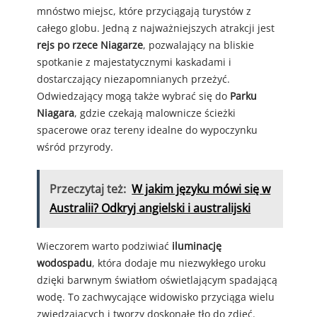
mnóstwo miejsc, które przyciągają turystów z
całego globu. Jedną z najważniejszych atrakcji jest
rejs po rzece Niagarze
, pozwalający na bliskie
spotkanie z majestatycznymi kaskadami i
dostarczający niezapomnianych przeżyć.
Odwiedzający mogą także wybrać się do
Parku
Niagara
, gdzie czekają malownicze ścieżki
spacerowe oraz tereny idealne do wypoczynku
wśród przyrody.
Przeczytaj też:
W jakim języku mówi się w
Australii? Odkryj angielski i australijski
Wieczorem warto podziwiać
iluminację
wodospadu
, która dodaje mu niezwykłego uroku
dzięki barwnym światłom oświetlającym spadającą
wodę. To zachwycające widowisko przyciąga wielu
zwiedzających i tworzy doskonałe tło do zdjęć.