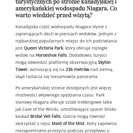
turystycznych po stronie kanadyjskiej i
amerykańskiej wodospadu Niagara. Co
warto wiedzieć przed wizytą?
Kanadyjska część wodospadu Niagara słynie z
zapierających dech w piersiach widoków. Jednym z
najbardziej popularnych miejsc do ich podziwiania
jest
Queen Victoria Park
, który oferuje rozległe
widoki na
Horseshoe Falls
. Dodatkowo, turyści
mogą odwiedzić platformę obserwacyjną
Skylon
Tower
, wznoszącą się na
236 metrów
nad ziemią,
skąd roztacza się niesamowita panorama.
Po amerykańskiej stronie dostępnych jest więcej
możliwości aktywnego spędzania czasu. Park
stanowy Niagara oferuje szlaki trekkingowe takie
jak Cave of the Winds, umożliwiające spacer blisko
kaskad
Bridal Veil Falls
. Goście mogą również
skorzystać z rejsu
Maid of the Mist
, który zapewnia
niezapomniane przeżycia podczas przepływu u