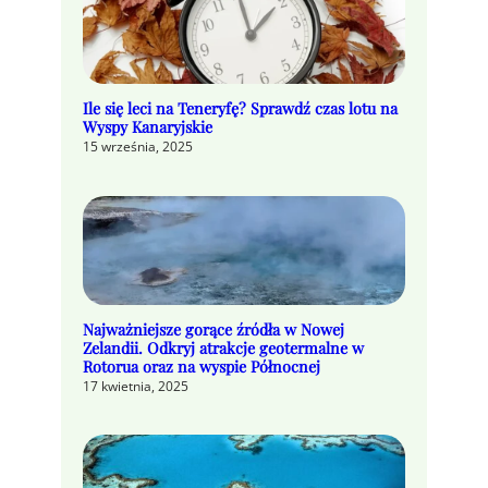
Ile się leci na Teneryfę? Sprawdź czas lotu na
Wyspy Kanaryjskie
15 września, 2025
Najważniejsze gorące źródła w Nowej
Zelandii. Odkryj atrakcje geotermalne w
Rotorua oraz na wyspie Północnej
17 kwietnia, 2025