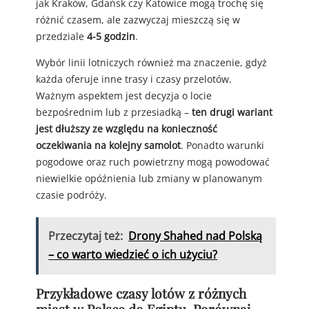
jak Kraków, Gdańsk czy Katowice mogą trochę się
różnić czasem, ale zazwyczaj mieszczą się w
przedziale
4-5 godzin
.
Wybór linii lotniczych również ma znaczenie, gdyż
każda oferuje inne trasy i czasy przelotów.
Ważnym aspektem jest decyzja o locie
bezpośrednim lub z przesiadką –
ten drugi wariant
jest dłuższy ze względu na konieczność
oczekiwania na kolejny samolot
. Ponadto warunki
pogodowe oraz ruch powietrzny mogą powodować
niewielkie opóźnienia lub zmiany w planowanym
czasie podróży.
Przeczytaj też:
Drony Shahed nad Polską
– co warto wiedzieć o ich użyciu?
Przykładowe czasy lotów z różnych
miast w Polsce do Egiptu. Porównaj