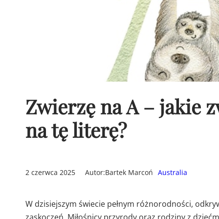
Zwierzę na A – jakie z
na tę literę?
2 czerwca 2025
Autor:
Bartek Marcoń
Australia
W dzisiejszym świecie pełnym różnorodności, odkrywa
zaskoczeń. Miłośnicy przyrody oraz rodziny z dziećm