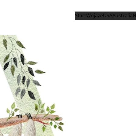
Start
Wojaże
USA
Australia
N