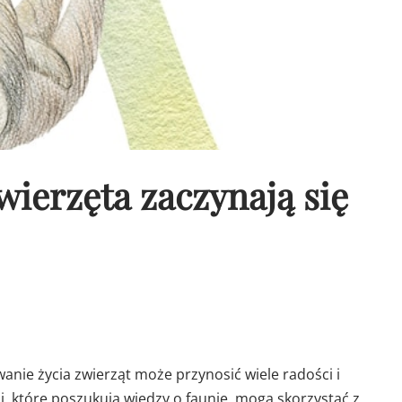
wierzęta zaczynają się
nie życia zwierząt może przynosić wiele radości i
i, które poszukują wiedzy o faunie, mogą skorzystać z