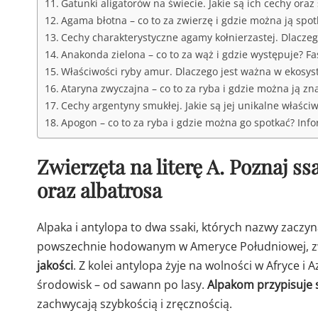
Gatunki aligatorów na świecie. Jakie są ich cechy oraz 
Agama błotna – co to za zwierzę i gdzie można ją spotk
Cechy charakterystyczne agamy kołnierzastej. Dlaczeg
Anakonda zielona – co to za wąż i gdzie występuje? F
Właściwości ryby amur. Dlaczego jest ważna w ekos
Ataryna zwyczajna – co to za ryba i gdzie można ją zna
Cechy argentyny smukłej. Jakie są jej unikalne właściw
Apogon – co to za ryba i gdzie można go spotkać? Inf
Zwierzęta na literę A. Poznaj ss
oraz albatrosa
Alpaka i antylopa to dwa ssaki, których nazwy zaczyna
powszechnie hodowanym w Ameryce Południowej, z
jakości
. Z kolei antylopa żyje na wolności w Afryce i 
środowisk – od sawann po lasy.
Alpakom przypisuje 
zachwycają szybkością i zręcznością.