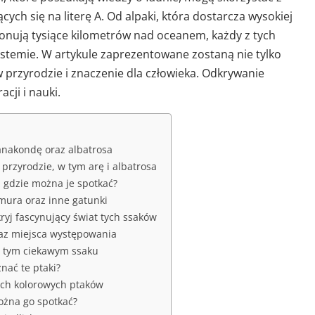
ych się na literę A. Od alpaki, która dostarcza wysokiej
konują tysiące kilometrów nad oceanem, każdy z tych
stemie. W artykule zaprezentowane zostaną nie tylko
 w przyrodzie i znaczenie dla człowieka. Odkrywanie
cji i nauki.
m anakondę oraz albatrosa
 przyrodzie, w tym arę i albatrosa
az gdzie można je spotkać?
amura oraz inne gatunki
kryj fascynujący świat tych ssaków
raz miejsca występowania
 o tym ciekawym ssaku
nać te ptaki?
tych kolorowych ptaków
ożna go spotkać?