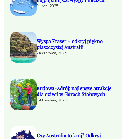
9 lipca, 2025
Wyspa Fraser – odkryj piękno
piaszczystej Australii
24 czerwca, 2025
Kudowa-Zdrój: najlepsze atrakcje
dla dzieci w Górach Stołowych
19 kwietnia, 2025
Czy Australia to kraj? Odkryj