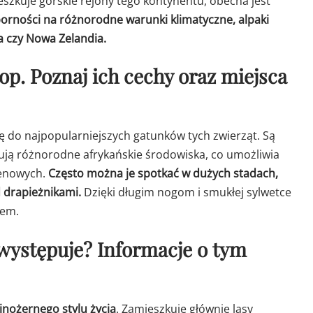
ieszkuje górskie rejony tego kontynentu, obecna jest
porności na różnorodne warunki klimatyczne, alpaki
ia czy Nowa Zelandia.
op. Poznaj ich cechy oraz miejsca
 się do najpopularniejszych gatunków tych zwierząt. Są
ują różnorodne afrykańskie środowiska, co umożliwia
renowych.
Często można je spotkać w dużych stadach,
d drapieżnikami.
Dzięki długim nogom i smukłej sylwetce
wem.
e występuje? Informacje o tym
linożernego stylu życia
. Zamieszkuje głównie lasy