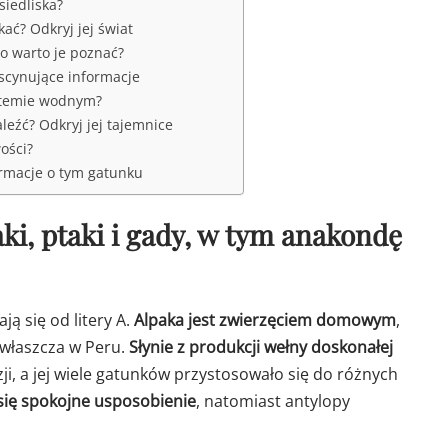
siedliska?
ać? Odkryj jej świat
o warto je poznać?
ascynujące informacje
ystemie wodnym?
leźć? Odkryj jej tajemnice
ości?
ormacje o tym gatunku
aki, ptaki i gady, w tym anakondę
ją się od litery A.
Alpaka jest zwierzęciem domowym
,
właszcza w Peru.
Słynie z produkcji wełny doskonałej
Azji, a jej wiele gatunków przystosowało się do różnych
się spokojne usposobienie
, natomiast antylopy