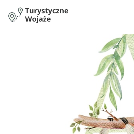
Przejdź
do
treści