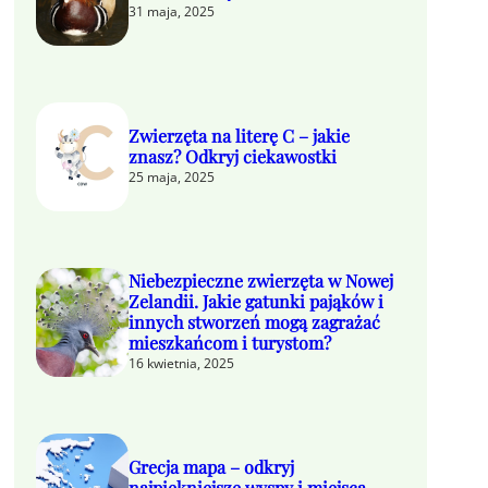
31 maja, 2025
Zwierzęta na literę C – jakie
znasz? Odkryj ciekawostki
25 maja, 2025
Niebezpieczne zwierzęta w Nowej
Zelandii. Jakie gatunki pająków i
innych stworzeń mogą zagrażać
mieszkańcom i turystom?
16 kwietnia, 2025
Grecja mapa – odkryj
najpiękniejsze wyspy i miejsca