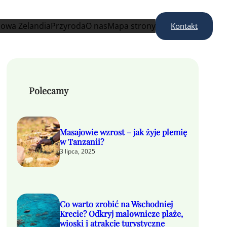
owa Zelandia
Przyroda
O nas
Mapa strony
Kontakt
Polecamy
Masajowie wzrost – jak żyje plemię
w Tanzanii?
3 lipca, 2025
Co warto zrobić na Wschodniej
Krecie? Odkryj malownicze plaże,
wioski i atrakcje turystyczne