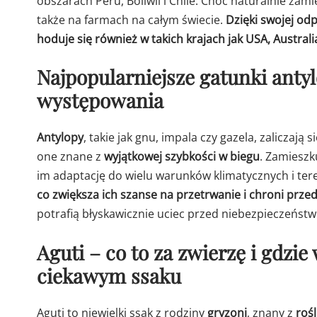
obszarach Peru, Boliwii i Chile. Choć naturalnie zam
także na farmach na całym świecie.
Dzięki swojej od
hoduje się również w takich krajach jak USA, Austral
Najpopularniejsze gatunki antyl
występowania
Antylopy
, takie jak gnu, impala czy gazela, zaliczają
one znane z
wyjątkowej szybkości w biegu
. Zamieszk
im adaptację do wielu warunków klimatycznych i te
co zwiększa ich szanse na przetrwanie i chroni prze
potrafią błyskawicznie uciec przed niebezpieczeńst
Aguti – co to za zwierzę i gdzi
ciekawym ssaku
Aguti to niewielki ssak z rodziny
gryzoni
, znany z
roś