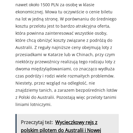
nawet około 1500 PLN za osobę w klasie
ekonomicznej. Mowa tu oczywiście o cenie biletu
na lot w jedną stronę. W porównaniu do średniego
kosztu przelotu jest to bardzo atrakcyjna oferta,
która powinna zainteresować wszystkie osoby,
które chcą obniżyć koszty związane z podróżą do
Australii. Z reguły najniższe ceny obejmują loty z
przesiadkami w Katarze lub w Chinach, przy czym
niektórzy przewoźnicy realizują tego rodzaju loty z
dwoma międzylądowaniami, co znacząco wydłuża
czas podróży i rodzi wiele rozmaitych problemów.
Niestety, przez wzgląd na odległość, nie
znajdziemy tanich, a zarazem bezpośrednich lotów
z Polski do Australii. Pozostają więc przeloty tanimi
liniami lotniczymi.
Przeczytaj też:
Wycieczkowy rejs z
polskim pilotem do Australii i Nowej