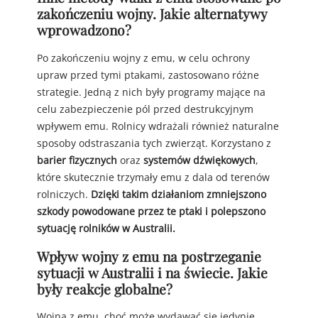
zakończeniu wojny. Jakie alternatywy
wprowadzono?
Po zakończeniu wojny z emu, w celu ochrony
upraw przed tymi ptakami, zastosowano różne
strategie. Jedną z nich były programy mające na
celu zabezpieczenie pól przed destrukcyjnym
wpływem emu. Rolnicy wdrażali również naturalne
sposoby odstraszania tych zwierząt. Korzystano z
barier fizycznych
oraz
systemów dźwiękowych
,
które skutecznie trzymały emu z dala od terenów
rolniczych.
Dzięki takim działaniom zmniejszono
szkody powodowane przez te ptaki i polepszono
sytuację rolników w Australii.
Wpływ wojny z emu na postrzeganie
sytuacji w Australii i na świecie. Jakie
były reakcje globalne?
Wojna z emu, choć może wydawać się jedynie