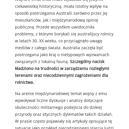
ciekawostką historyczną, miała istotny wpływ na
sposób postrzegania Australii zarówno przez jej
mieszkańców, jak i międzynarodową opinię
publiczną. Przede wszystkim uwidoczniła
problemy, z którymi borykali się australijscy rolnicy
w latach 30. XX wieku, co przyciągnęło uwagę
mediów z całego świata. Australia zaczęła być
postrzegana jako kraj o nietypowych wyzwaniach
związanych z lokalną fauną.
Szczególny nacisk
kładziono na trudności w zarządzaniu rozległymi
terenami oraz niecodziennymi zagrożeniami dla
rolnictwa.
Na arenie międzynarodowej temat wojny z emu
wywoływał liczne dyskusje i analizy dotyczące
skuteczności militarnego podejścia do dzikiej
przyrody oraz etycznych dylematów takich działań.
W prasie często pojawiały się artykuły opisujące tę
sytuację jako przykład niecodziennego starcia ludzi