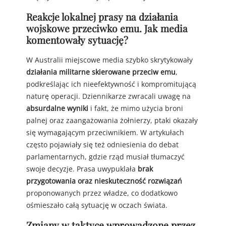
Reakcje lokalnej prasy na działania
wojskowe przeciwko emu. Jak media
komentowały sytuację?
W Australii miejscowe media szybko skrytykowały
działania militarne skierowane przeciw emu
,
podkreślając ich nieefektywność i kompromitującą
naturę operacji. Dziennikarze zwracali uwagę na
absurdalne wyniki
i fakt, że mimo użycia broni
palnej oraz zaangażowania żołnierzy, ptaki okazały
się wymagającym przeciwnikiem. W artykułach
często pojawiały się też odniesienia do debat
parlamentarnych, gdzie rząd musiał tłumaczyć
swoje decyzje. Prasa uwypuklała
brak
przygotowania oraz nieskuteczność rozwiązań
proponowanych przez władze, co dodatkowo
ośmieszało całą sytuację w oczach świata.
Zmiany w taktyce wprowadzone przez