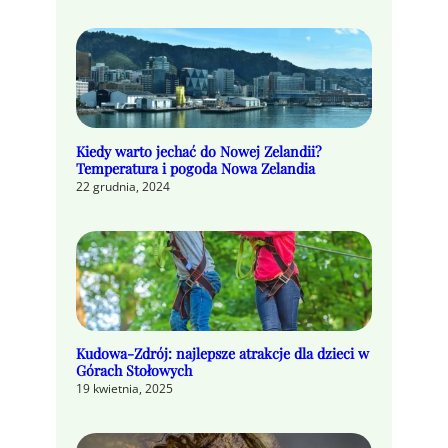
Kiedy warto jechać do Nowej Zelandii?
Temperatura i pogoda Nowa Zelandia
22 grudnia, 2024
Kudowa-Zdrój: najlepsze atrakcje dla dzieci w
Górach Stołowych
19 kwietnia, 2025