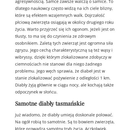
agresywnością. Samce zawsze walczą o samice. To
dlatego naukowcy często widzą na ich ciele blizny,
które są efektem wzajemnych walk. Dojrzałość
płciową zwierzęta osiągają w okolicy drugiego roku
życia. Warto przyjrzeć się ich ogonom. Jeżeli jest on
tłusty, to ma się do czynienia ze zdrowym
osobnikiem. Zaletą tych zwierząt jest ogromna siła
zgryzu. Jego cechą charakterystyczną są też wąsy i
wibryssy, dzięki którym zlokalizowane zdobyczy w
ciemnościach nie stanowi dla niego żadnego
problemu. Jego węch sprawia, że diabeł jest w
stanie zlokalizować pożywienie z odległości 1 km.
Diabły żyją głównie w ciągu nocy, ale kochają także
odpoczynek w słońcu.
Samotne diabły tasmańskie
Już wiadomo, że diabły umieją doskonale polować.
Na ogół robią to samotnie. Są to bowiem zwierzęta,
które prowadzą samotny tryb życia. Aczkolwiek,