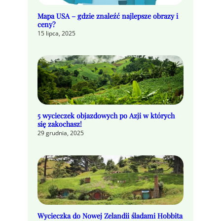
Mapa USA – gdzie znaleźć najlepsze obrazy i
ceny?
15 lipca, 2025
5 wycieczek objazdowych po Azji w których
się zakochasz!
29 grudnia, 2025
Wycieczka do Nowej Zelandii śladami Hobbita