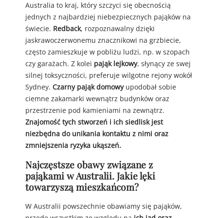
Australia to kraj, który szczyci się obecnością
jednych z najbardziej niebezpiecznych pająków na
świecie.
Redback
, rozpoznawalny dzięki
jaskrawoczerwonemu znacznikowi na grzbiecie,
często zamieszkuje w pobliżu ludzi, np. w szopach
czy garażach. Z kolei
pająk lejkowy
, słynący ze swej
silnej toksyczności, preferuje wilgotne rejony wokół
Sydney.
Czarny pająk domowy
upodobał sobie
ciemne zakamarki wewnątrz budynków oraz
przestrzenie pod kamieniami na zewnątrz.
Znajomość tych stworzeń i ich siedlisk jest
niezbędna do unikania kontaktu z nimi oraz
zmniejszenia ryzyka ukąszeń.
Najczęstsze obawy związane z
pająkami w Australii. Jakie lęki
towarzyszą mieszkańcom?
W Australii powszechnie obawiamy się pająków,
przede wszystkim ze względu na
ich jad oraz