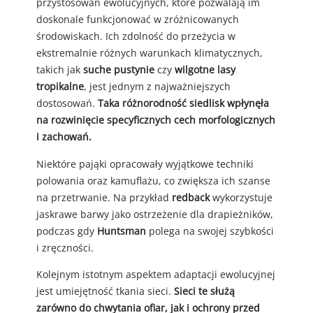
przystosowań ewolucyjnych, które pozwalają im
doskonale funkcjonować w zróżnicowanych
środowiskach. Ich zdolność do przeżycia w
ekstremalnie różnych warunkach klimatycznych,
takich jak
suche pustynie
czy
wilgotne lasy
tropikalne
, jest jednym z najważniejszych
dostosowań.
Taka różnorodność siedlisk wpłynęła
na rozwinięcie specyficznych cech morfologicznych
i zachowań.
Niektóre pająki opracowały wyjątkowe techniki
polowania oraz kamuflażu, co zwiększa ich szanse
na przetrwanie. Na przykład
redback
wykorzystuje
jaskrawe barwy jako ostrzeżenie dla drapieżników,
podczas gdy
Huntsman
polega na swojej szybkości
i zręczności.
Kolejnym istotnym aspektem adaptacji ewolucyjnej
jest umiejętność tkania sieci.
Sieci te służą
zarówno do chwytania ofiar, jak i ochrony przed