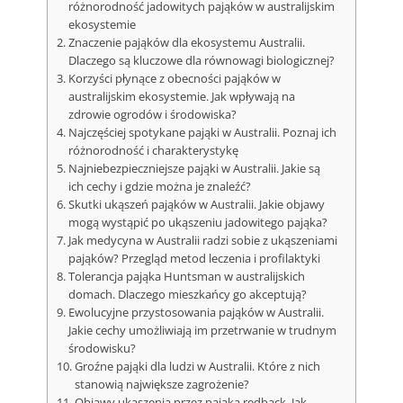
różnorodność jadowitych pająków w australijskim
ekosystemie
Znaczenie pająków dla ekosystemu Australii.
Dlaczego są kluczowe dla równowagi biologicznej?
Korzyści płynące z obecności pająków w
australijskim ekosystemie. Jak wpływają na
zdrowie ogrodów i środowiska?
Najczęściej spotykane pająki w Australii. Poznaj ich
różnorodność i charakterystykę
Najniebezpieczniejsze pająki w Australii. Jakie są
ich cechy i gdzie można je znaleźć?
Skutki ukąszeń pająków w Australii. Jakie objawy
mogą wystąpić po ukąszeniu jadowitego pająka?
Jak medycyna w Australii radzi sobie z ukąszeniami
pająków? Przegląd metod leczenia i profilaktyki
Tolerancja pająka Huntsman w australijskich
domach. Dlaczego mieszkańcy go akceptują?
Ewolucyjne przystosowania pająków w Australii.
Jakie cechy umożliwiają im przetrwanie w trudnym
środowisku?
Groźne pająki dla ludzi w Australii. Które z nich
stanowią największe zagrożenie?
Objawy ukąszenia przez pająka redback. Jak