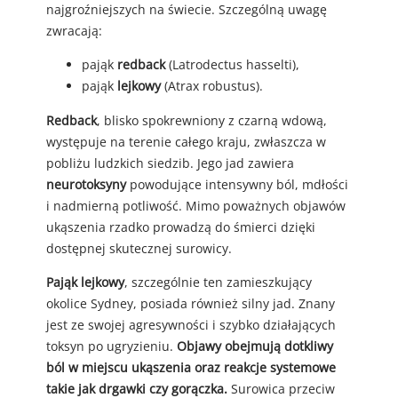
najgroźniejszych na świecie. Szczególną uwagę
zwracają:
pająk
redback
(Latrodectus hasselti),
pająk
lejkowy
(Atrax robustus).
Redback
, blisko spokrewniony z czarną wdową,
występuje na terenie całego kraju, zwłaszcza w
pobliżu ludzkich siedzib. Jego jad zawiera
neurotoksyny
powodujące intensywny ból, mdłości
i nadmierną potliwość. Mimo poważnych objawów
ukąszenia rzadko prowadzą do śmierci dzięki
dostępnej skutecznej surowicy.
Pająk lejkowy
, szczególnie ten zamieszkujący
okolice Sydney, posiada również silny jad. Znany
jest ze swojej agresywności i szybko działających
toksyn po ugryzieniu.
Objawy obejmują dotkliwy
ból w miejscu ukąszenia oraz reakcje systemowe
takie jak drgawki czy gorączka.
Surowica przeciw